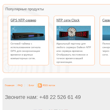
Популярные продукты
GPS NTP-сервер
NTP сети Clock
Серв
Сетевой таймер с
Идеальный партнер для
Полно
использованием сигнала
любого сервера Galleon NTP
синхр
GPS для синхронизации
или сервера времени.
через
времени в крупных
Отображать постоянное и
сети.
компьютерных сетях.
точное время в вашей
организации.
Главная
FAQ
Блог
RSS поток
Звоните нам: +48 22 526 61 49