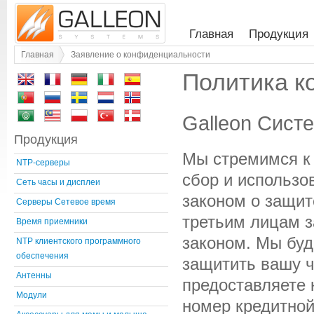
Главная
Продукция
Главная
Заявление о конфиденциальности
Политика к
Galleon Сис
Продукция
Мы стремимся к 
NTP-серверы
сбор и использо
Сеть часы и дисплеи
законом о защит
Серверы Сетевое время
третьим лицам з
Время приемники
законом. Мы бу
NTP клиентского программного
обеспечения
защитить вашу ч
Антенны
предоставляете
Модули
номер кредитной